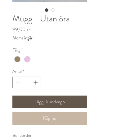
Mugg - Utan öra
Pris
99,00 kr
Moms ingår
Färg
*
Antal
*
Lägg i kundvagn
Köp nu
Benporslin