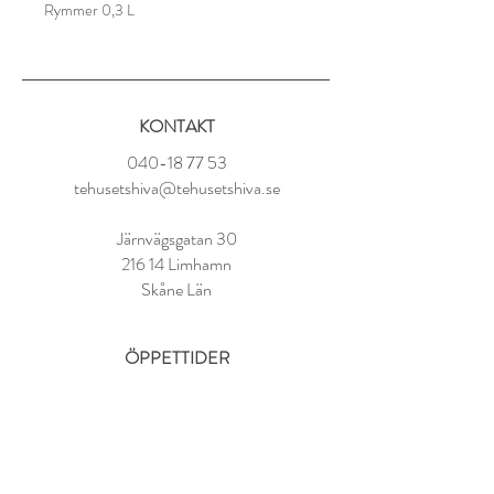
Rymmer 0,3 L
Produkten går att diska i diskmaskin.
KONTAKT
040-18 77 53
tehusetshiva@tehusetshiva.se
Järnvägsgatan 30
216 14 Limhamn
Skåne Län
ÖPPETTIDER
Tisdag - Fredag:
11.00 - 18.00
Lördag:
10.00 - 14.00
Söndag - Måndag: STÄNGT