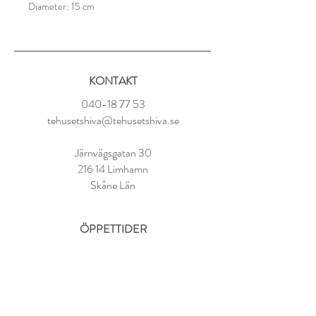
Diameter: 15 cm
Produkten går att diska i diskmaskin
KONTAKT
040-18 77 53
tehusetshiva@tehusetshiva.se
Järnvägsgatan 30
216 14 Limhamn
Skåne Län
ÖPPETTIDER
Tisdag - Fredag:
11.00 - 18.00
Lördag:
10.00 - 14.00
Söndag - Måndag: STÄNGT