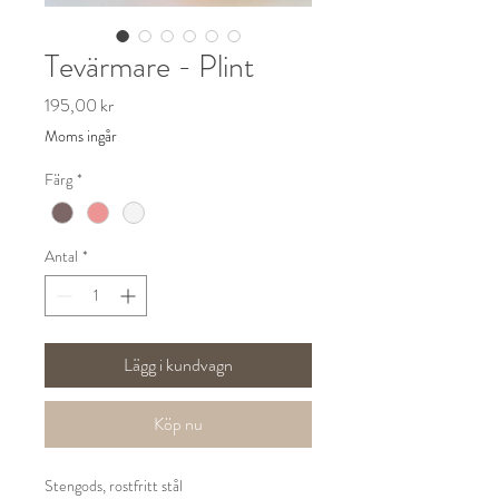
Tevärmare - Plint
Pris
195,00 kr
Moms ingår
Färg
*
Antal
*
Lägg i kundvagn
Köp nu
Stengods, rostfritt stål