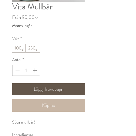
Vita Mullbär
Reapris
Från
95,00kr
Moms ingår
Vikt
*
100g
250g
Antal
*
Lägg i kundvagn
Köp nu
Söta mullbär!
Ingredienser: