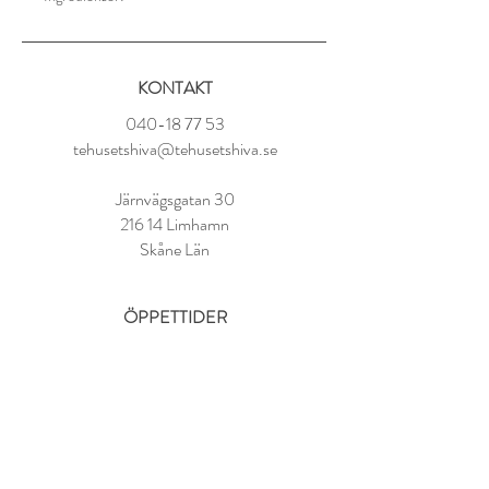
Pai Mu Tan (Kina), papayabitar, äppelbitar,
mullbär, ringblommor, jasminblommor,
blåklint, arom
KONTAKT
Tillredning:
040-18 77 53
2 tsk per kopp
tehusetshiva@tehusetshiva.se
70° vatten
Låt dra i 2-4 min
Järnvägsgatan 30
216 14 Limhamn
Skåne Län
ÖPPETTIDER
Tisdag - Fredag:
11.00 - 18.00
Lördag:
10.00 - 14.00
Söndag - Måndag: STÄNGT
FAQ