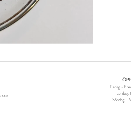
Låt dra i 5-8 minuter
ÖPP
Tisdag - Fre
Lördag:
va.se
Söndag - 