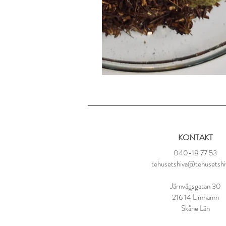
KONTAKT
040-18 77 53
tehusetshiva@tehusetshi
Järnvägsgatan 30
216 14 Limhamn
Skåne Län