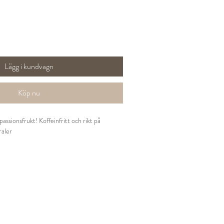
Lägg i kundvagn
Köp nu
passionsfrukt! Koffeinfritt och rikt på
raler
lsinskal, apelsingranulat, maracujagranulat,
arom