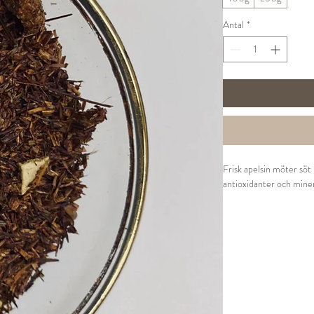
Antal
*
Frisk apelsin möter söt 
antioxidanter och mine
Ingredienser:
Rooibos (Sydafrika), ape
naturligt baserad smak
Tillredning:
1 tsk per kopp
100° vatten