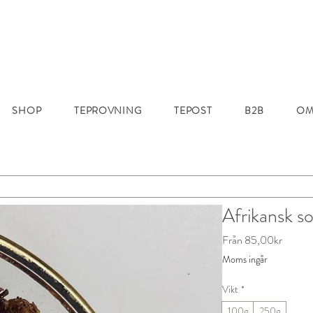
SHOP
TEPROVNING
TEPOST
B2B
OM
Afrikansk 
Reapri
Från
85,00kr
Moms ingår
Vikt
*
100g
250g