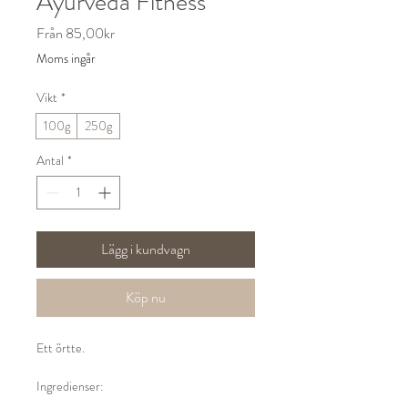
Ayurveda Fitness
Reapris
Från
85,00kr
Moms ingår
Vikt
*
100g
250g
Antal
*
Lägg i kundvagn
Köp nu
Ett örtte.
Ingredienser:
Citrongräs, lakritsrot, nypon, fänkål,