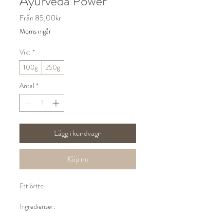
Ayurveda Power
Reapris
Från
85,00kr
Moms ingår
Vikt
*
100g
250g
Antal
*
Lägg i kundvagn
Köp nu
Ett örtte.
Ingredienser:
Apelsinskal, fänkål, kanel, lakritsrot, enbär,