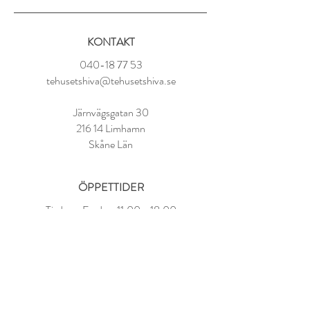
kryddnejlika, kardemumma, ingefära,
grönpepparkorn.
KONTAKT
OBS! Innehåller lakritsrot som kan vara
skadligt vid högt blodtryck.
040-18 77 53
tehusetshiva@tehusetshiva.se
Tillredning:
2 tsk per kopp
Järnvägsgatan 30
100° vatten
216 14 Limhamn
Låt dra i 5-8 minuter
Skåne Län
ÖPPETTIDER
Tisdag - Fredag:
11.00 - 18.00
Lördag:
10.00 - 14.00
Söndag - Måndag: STÄNGT
FAQ
Om oss