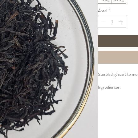
Antal
*
Storbladigt svart te me
Ingredienser:
Svart te från Sri Lanka
Tillredning:
1 tsk per kopp
100° vatten
Låt dra i 3-4 minuter