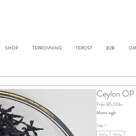
SHOP
TEPROVNING
TEPOST
B2B
OM
Ceylon OP P
Reapri
Från
85,00kr
Moms ingår
Vikt
*
100g
250g