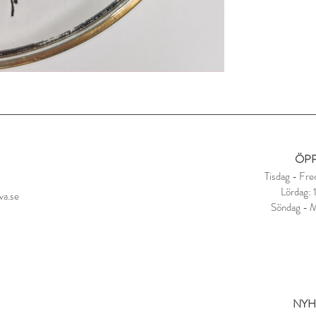
ÖPP
Tisdag - Fre
Lördag:
va.se
Söndag - 
NYH