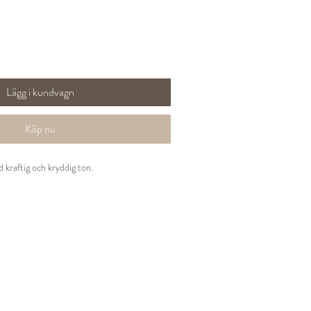
Lägg i kundvagn
Köp nu
d kraftig och kryddig ton.