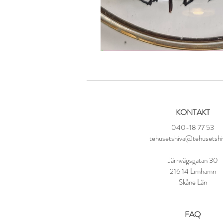
KONTAKT
040-18 77 53
tehusetshiva@tehusetshi
Järnvägsgatan 30
216 14 Limhamn
Skåne Län
FAQ