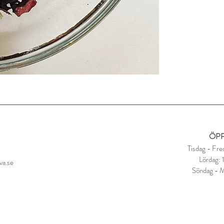
ÖPP
Tisdag - Fre
Lördag:
va.se
Söndag - 