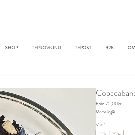
SHOP
TEPROVNING
TEPOST
B2B
OM
Copacaban
Reapris
Från
75,00kr
Moms ingår
Vikt
*
100g
250g