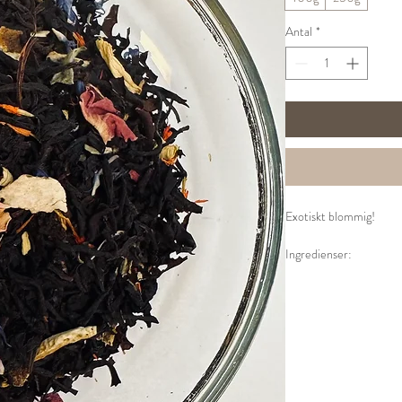
Antal
*
Exotiskt blommig!
Ingredienser:
Svart te, (Ceylon, Kina)
blåklint, rosenblad, aro
Tillredning
:
1 tsk per kopp.
100o vatten.
Låt dra i 3-4 minuter.