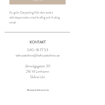
En grön Darjeeling från den andra
skördeperioden med kraftig och fruktig
smak
Ingredienser:
Grönt ekologiskt te från Darjeeling (Indien)
KONTAKT
Tillredning:
040-18 77 53
1 tsk per kopp
tehusetshiva@tehusetshiva.se
70° vatten
Låt dra i 2-4 minuter
Järnvägsgatan 30
216 14 Limhamn
Skåne Län
ÖPPETTIDER
Tisdag - Fredag:
11.00 - 18.00
Lördag:
10.00 - 14.00