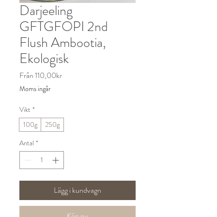
Darjeeling
GFTGFOPI 2nd
Flush Ambootia,
Ekologisk
Reapris
Från
110,00kr
Moms ingår
Vikt
*
100g
250g
Antal
*
Lägg i kundvagn
Köp nu