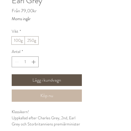
Earl Grey
Reapris
Från
79,00kr
Moms ingår
Vikt
*
100g
250g
Antal
*
Lägg i kundvagn
Köp nu
Klassikern!
Uppkallad efter Charles Grey, 2nd, Earl
Grey och Storbritanniens premiärminister
år 1830 - 1834.