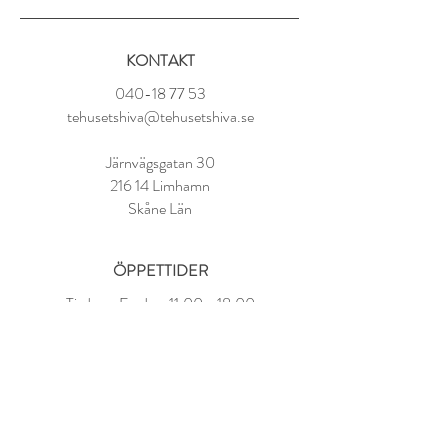
Ingredienser:
KONTAKT
Svart te (Ceylon, Kina), bergamottolja
040-18 77 53
Tillredning:
tehusetshiva@tehusetshiva.se
1 tsk per kopp
100° vatten
Järnvägsgatan 30
Låt dra i 3-4 minuter
216 14 Limhamn
Skåne Län
ÖPPETTIDER
Tisdag - Fredag:
11.00 - 18.00
Lördag:
10.00 - 14.00
Söndag - Måndag: STÄNGT
FAQ
Om oss