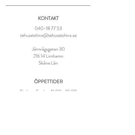
anis, apelsinblomma, rosenblad,
kokosflingor, blåklint, lavendel, citrongräs,
KONTAKT
naturligt baserad smakarom
040-18 77 53
Tillredning:
tehusetshiva@tehusetshiva.se
1 tsk per kopp
100° vatten
Järnvägsgatan 30
Låt dra i 3-4 minuter
216 14 Limhamn
Skåne Län
ÖPPETTIDER
Tisdag - Fredag:
11.00 - 18.00
Lördag:
10.00 - 14.00
Söndag - Måndag: STÄNGT
FAQ
Om oss