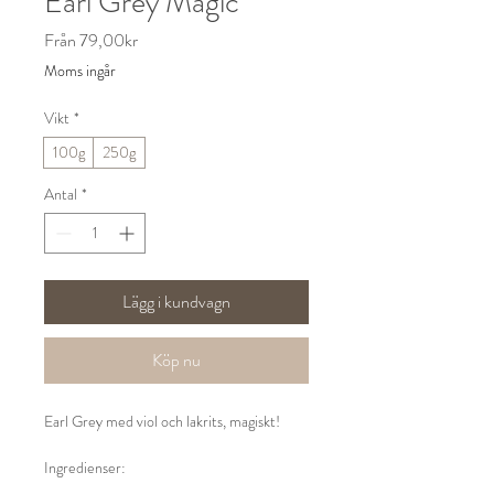
Earl Grey Magic
Reapris
Från
79,00kr
Moms ingår
Vikt
*
100g
250g
Antal
*
Lägg i kundvagn
Köp nu
Earl Grey med viol och lakrits, magiskt!
Ingredienser:
Svart te (Ceylon, Kina), bergamottolja, viol,