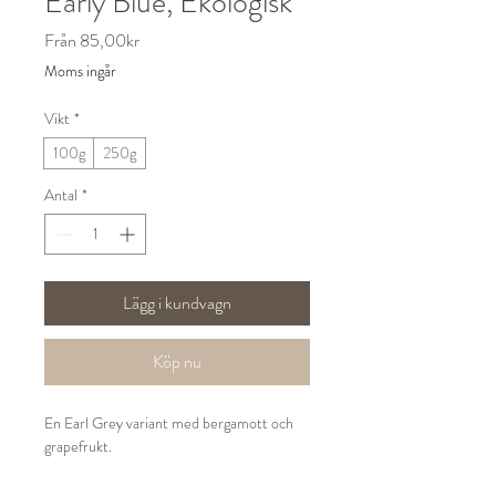
Early Blue, Ekologisk
Reapris
Från
85,00kr
Moms ingår
Vikt
*
100g
250g
Antal
*
Lägg i kundvagn
Köp nu
En Earl Grey variant med bergamott och
grapefrukt.
Ingredienser: