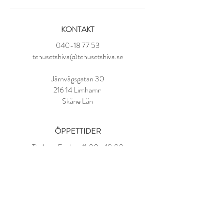
Svart ekologiskt te (Kina)(94%), blåklint,
citronskal, naturlig bergamottolja, arom.
KONTAKT
Tillredning:
040-18 77 53
1 tsk per kopp
tehusetshiva@tehusetshiva.se
100° vatten
Låt dra i 3-4 minuter
Järnvägsgatan 30
216 14 Limhamn
Skåne Län
ÖPPETTIDER
Tisdag - Fredag:
11.00 - 18.00
Lördag:
10.00 - 14.00
Söndag - Måndag: STÄNGT
FAQ
Om oss