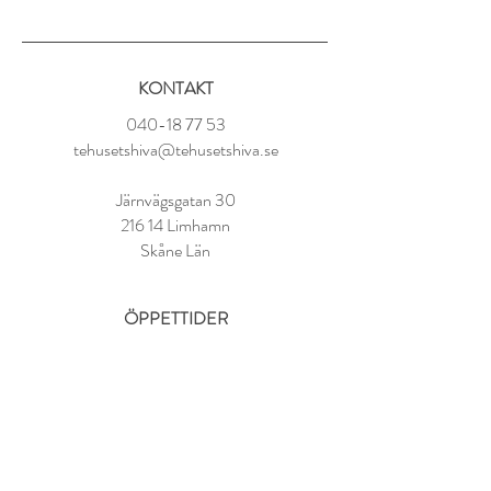
Ingredienser:
Svart te, mangobitar, papayabitar,
persikabitar, rosenblad, blåklint, arom
KONTAKT
Tillredning:
040-18 77 53
1 tsk per kopp
tehusetshiva@tehusetshiva.se
100° vatten
Låt dra i 3-4 minuter
Järnvägsgatan 30
216 14 Limhamn
Skåne Län
ÖPPETTIDER
Tisdag - Fredag:
11.00 - 18.00
Lördag:
10.00 - 14.00
Söndag - Måndag: STÄNGT
FAQ