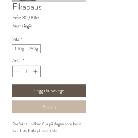
Fikapaus
Reapris
Från
85,00kr
Moms ingår
Vikt
*
100g
250g
Antal
*
Lägg i kundvagn
Köp nu
Perfekt till vilken fika på dagen som helst!
Svart te, fruktigt och friskt!