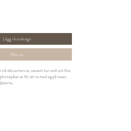
Lägg i kundvagn
Köp nu
 till alla sorters te, oavsett hur små och fina
göra tepåsar av för att ta med sig på resan,
gästerna.
a och nedbrytningsbara. De är även FSC-
oppar och muggar.
ör kannor.