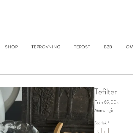
SHOP
TEPROVNING
TEPOST
B2B
OM
Tefilter
Reapri
Från
69,00kr
Moms ingår
Storlek
*
S
L