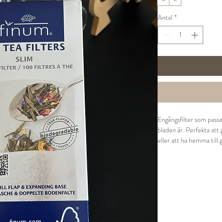
Antal
*
Engångsfilter som passar
bladen är. Perfekta att 
eller att ha hemma till 
Tefilterna är klorinfri
märkta.
Storlek S passar till k
Storlek L är anpassad f