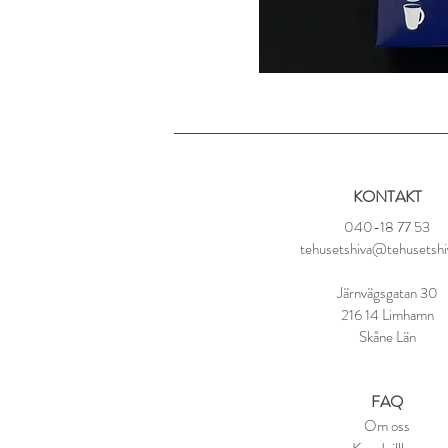
KONTAKT
040-18 77 53
tehusetshiva@tehusetshi
Järnvägsgatan 30
216 14 Limhamn
Skåne Län
FAQ
Om oss