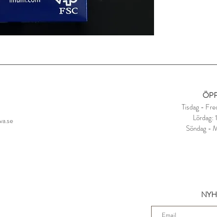
ÖPP
Tisdag - Fre
Lördag:
va.se
Söndag - 
NYH