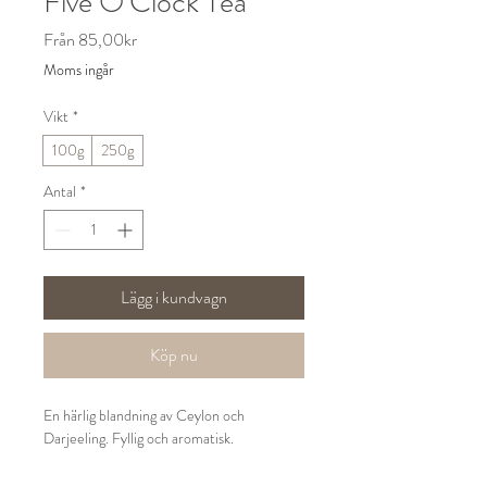
Five O’Clock Tea
Reapris
Från
85,00kr
Moms ingår
Vikt
*
100g
250g
Antal
*
Lägg i kundvagn
Köp nu
En härlig blandning av Ceylon och
Darjeeling. Fyllig och aromatisk.
Ingredienser: