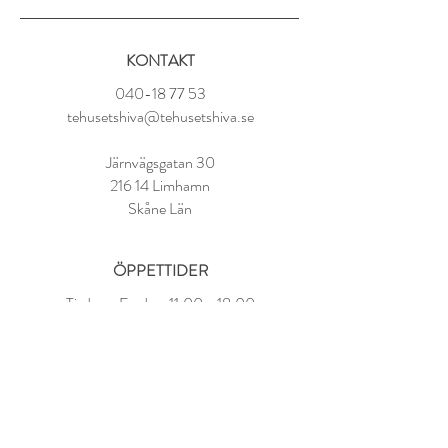
Svart te från Sri Lanka och Indien
KONTAKT
Tillredning:
1 tsk per kopp
040-18 77 53
100° vatten
tehusetshiva@tehusetshiva.se
Låt dra i 3-4 minuter
Järnvägsgatan 30
216 14 Limhamn
Skåne Län
ÖPPETTIDER
Tisdag - Fredag:
11.00 - 18.00
Lördag:
10.00 - 14.00
Söndag - Måndag: STÄNGT
FAQ
Om oss