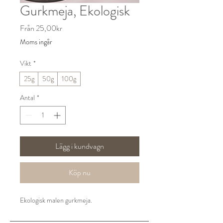
Gurkmeja, Ekologisk
Reapris
Från
25,00kr
Moms ingår
Vikt
*
25g
50g
100g
Antal
*
Lägg i kundvagn
Köp nu
Ekologisk malen gurkmeja.