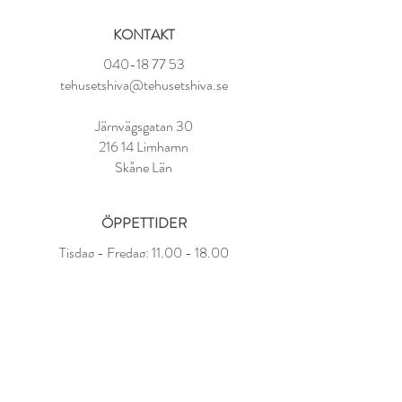
KONTAKT
040-18 77 53
tehusetshiva@tehusetshiva.se
Järnvägsgatan 30
216 14 Limhamn
Skåne Län
ÖPPETTIDER
Tisdag - Fredag:
11.00 - 18.00
Lördag:
10.00 - 14.00
Söndag - Måndag: STÄNGT
FAQ
Om oss
Kundvillkor