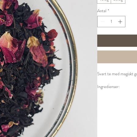
Antal
*
Svart te med magiskt g
Ingredienser:
Svart ekologiskt te (95
Ekologisk bas.
Tillredning:
1 tsk per kopp
100° vatten