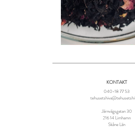
KONTAKT
040-18 77 53
tehusetshiva@tehusetshi
Järnvägsgatan 30
216 14 Limhamn
Skåne Län