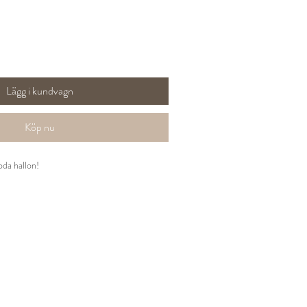
Lägg i kundvagn
Köp nu
oda hallon!
%), rosenblad, hallonbitar, arom