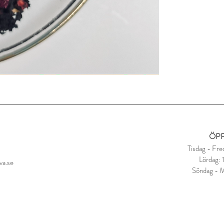
Låt dra i 3-4 minuter
ÖPP
Tisdag - Fre
Lördag:
va.se
Söndag - 