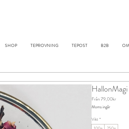
SHOP
TEPROVNING
TEPOST
B2B
OM
HallonMagi
Reapris
Från
79,00kr
Moms ingår
Vikt
*
100g
250g