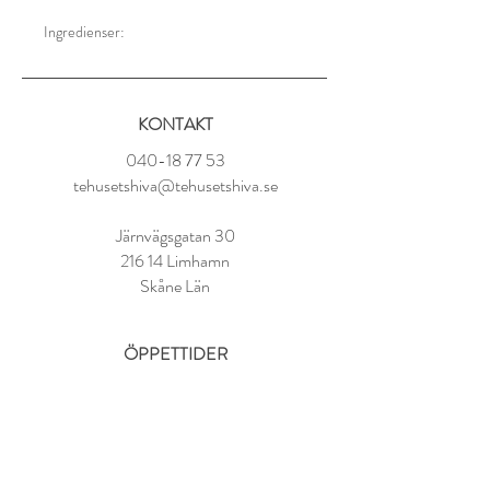
Ingredienser:
Fänkål*, timjan*, oregano*, rosmarin*,
basilika*, dragon*, lavendel*, mejram*, anis*.
* = från ekologisk kontrollerad odling.
KONTAKT
040-18 77 53
tehusetshiva@tehusetshiva.se
Järnvägsgatan 30
216 14 Limhamn
Skåne Län
ÖPPETTIDER
Tisdag - Fredag:
11.00 - 18.00
Lördag:
10.00 - 14.00
Söndag - Måndag: STÄNGT