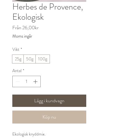
Herbes de Provence,
Ekologisk
Reapris
Från
26,00kr
Moms ingår
Vikt
*
25g
50g
100g
Antal
*
Lägg i kundvagn
Köp nu
Ekologisk kryddmix.