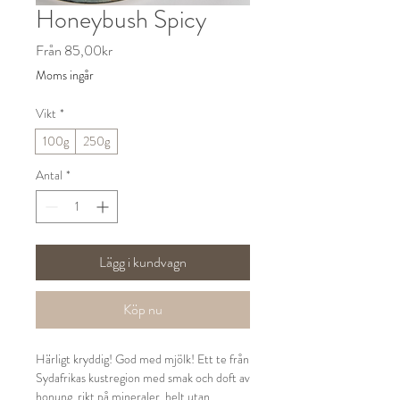
Honeybush Spicy
Reapris
Från
85,00kr
Moms ingår
Vikt
*
100g
250g
Antal
*
Lägg i kundvagn
Köp nu
Härligt kryddig! God med mjölk! Ett te från
Sydafrikas kustregion med smak och doft av
honung, rikt på mineraler, helt utan