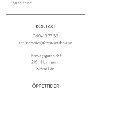
Ingredienser:
Svart te från Java, Indonesien
Tillredning:
KONTAKT
1 tsk per kopp
100 gradigt vatten
040-18 77 53
Låt dra i 2-4 minuter
tehusetshiva@tehusetshiva.se
Järnvägsgatan 30
216 14 Limhamn
Skåne Län
ÖPPETTIDER
Tisdag - Fredag:
11.00 - 18.00
Lördag:
10.00 - 14.00
Söndag - Måndag: STÄNGT
FAQ