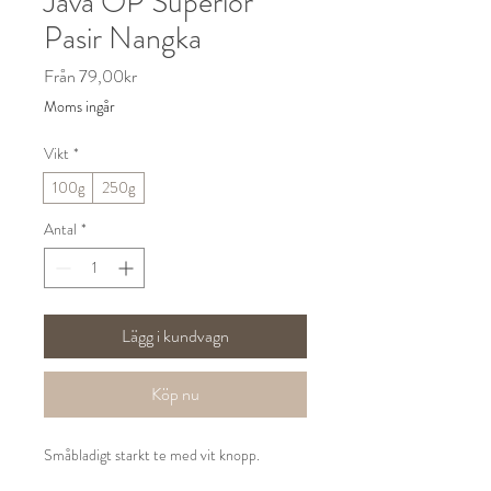
Java OP Superior
Pasir Nangka
Reapris
Från
79,00kr
Moms ingår
Vikt
*
100g
250g
Antal
*
Lägg i kundvagn
Köp nu
Småbladigt starkt te med vit knopp.