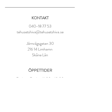
KONTAKT
040-18 77 53
tehusetshiva@tehusetshiva.se
Järnvägsgatan 30
216 14 Limhamn
Skåne Län
ÖPPETTIDER
Tisdag - Fredag:
11.00 - 18.00
Lördag:
10.00 - 14.00
Söndag - Måndag: STÄNGT
FAQ