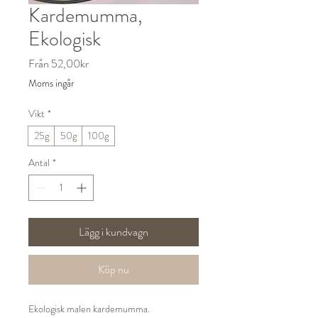
Kardemumma,
Ekologisk
Reapris
Från
52,00kr
Moms ingår
Vikt
*
25g
50g
100g
Antal
*
Lägg i kundvagn
Köp nu
Ekologisk malen kardemumma.