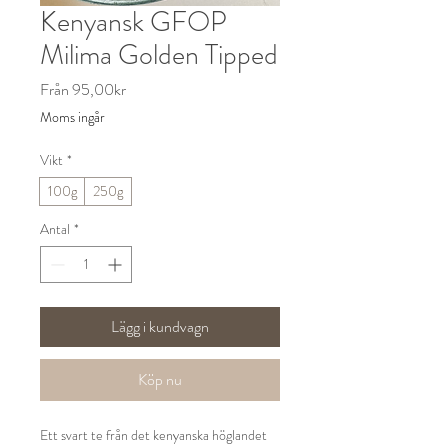
Kenyansk GFOP
Milima Golden Tipped
Reapris
Från
95,00kr
Moms ingår
Vikt
*
100g
250g
Antal
*
Lägg i kundvagn
Köp nu
Ett svart te från det kenyanska höglandet