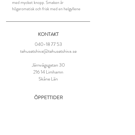
med mycket knopp. Smaken är
högaromatisk och frisk med en helgyllene
kopp.
Ingredienser:
KONTAKT
Svart te från Kenya
040-18 77 53
Tillredning:
tehusetshiva@tehusetshiva.se
1,5 tsk per kopp.
100-gradigt vatten.
Järnvägsgatan 30
Låt dra i 3-4 minuter.
216 14 Limhamn
Skåne Län
ÖPPETTIDER
Tisdag - Fredag:
11.00 - 18.00
Lördag:
10.00 - 14.00
Söndag - Måndag: STÄNGT