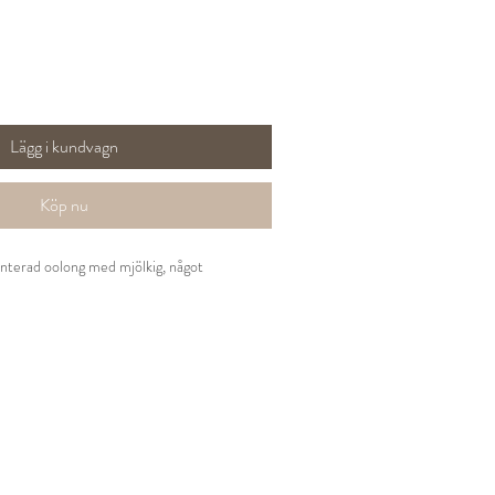
Lägg i kundvagn
Köp nu
nterad oolong med mjölkig, något