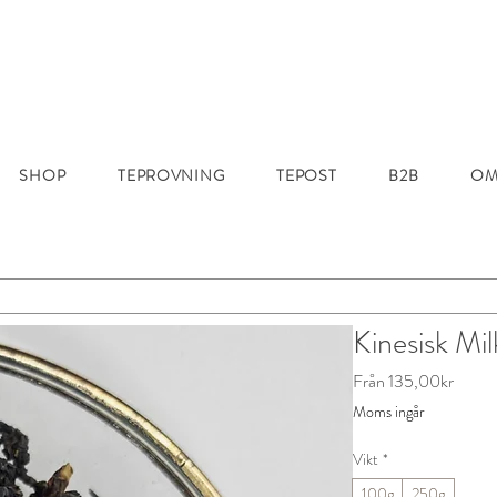
SHOP
TEPROVNING
TEPOST
B2B
OM
Kinesisk Mi
Reapri
Från
135,00kr
Moms ingår
Vikt
*
100g
250g