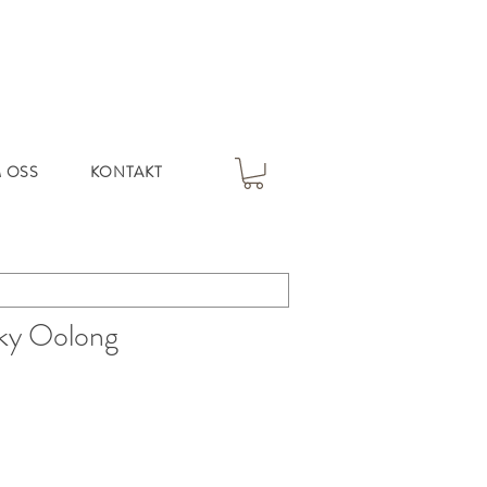
 OSS
KONTAKT
lky Oolong
s