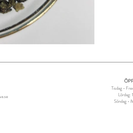
ÖPP
Tisdag - Fre
Lördag:
va.se
Söndag - 