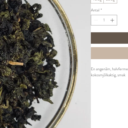
Antal
*
En angenäm, halvferme
kokosmjölkaktig, smak
Ingredienser:
Oolong
Tillredning:
1 tsk per kopp
70° vatten
Låt dra i 2-4 minuter