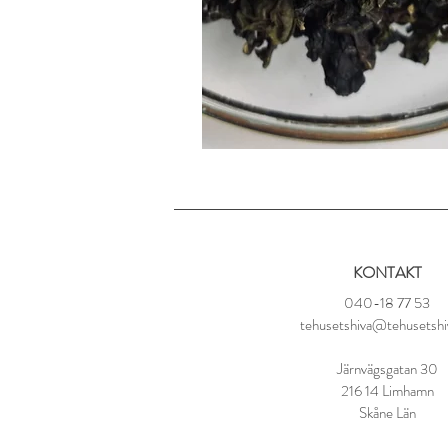
KONTAKT
040-18 77 53
tehusetshiva@tehusetshi
Järnvägsgatan 30
216 14 Limhamn
Skåne Län