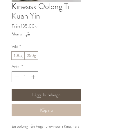
Kinesisk Oolong Ti
Kuan Yin
Reapris
Från
135,00kr
Moms ingår
Vikt
*
100g
250g
Antal
*
Lägg i kundvagn
Köp nu
En oolong från Fuijanprovinsen i Kina, nära