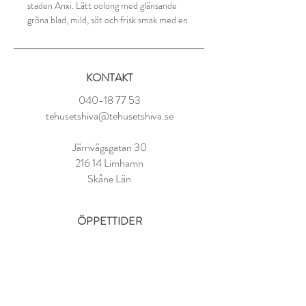
staden Anxi. Lätt oolong med glänsande
gröna blad, mild, söt och frisk smak med en
ljusgul kopp. En njutning!
Ingredienser:
KONTAKT
Oolong, Kina
040-18 77 53
Tillredning:
tehusetshiva@tehusetshiva.se
1 tsk per kopp
80-85° vatten
Järnvägsgatan 30
Låt dra i 2-3 minuter
216 14 Limhamn
Skåne Län
ÖPPETTIDER
Tisdag - Fredag:
11.00 - 18.00
Lördag:
10.00 - 14.00
Söndag - Måndag: STÄNGT