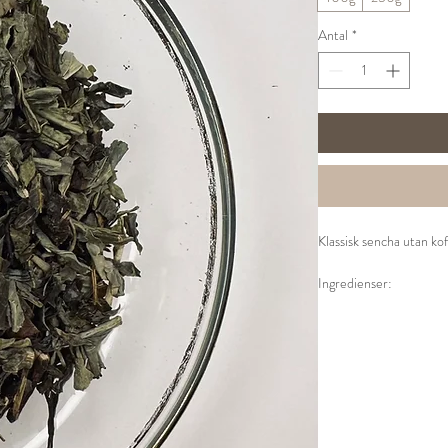
Antal
*
Klassisk sencha utan kof
Ingredienser:
Grönt te (Fuijan, Kina)
Tillredning:
1 tsk per kopp, 80 grad