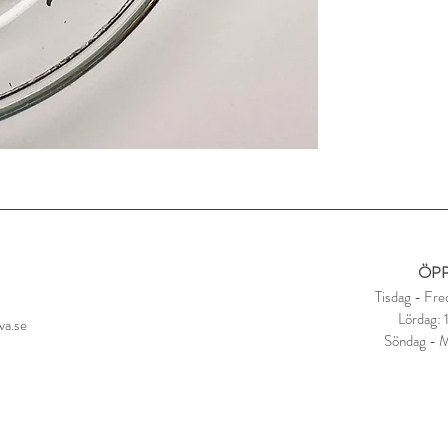
ÖPP
Tisdag - Fre
Lördag:
va.se
Söndag - 