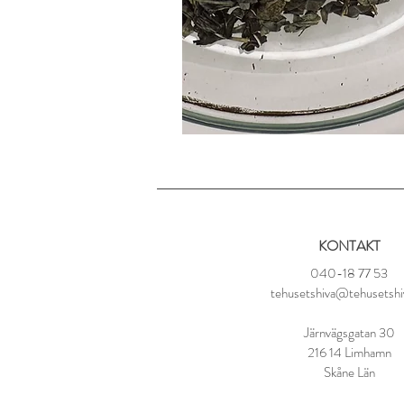
KONTAKT
040-18 77 53
tehusetshiva@tehusetshi
Järnvägsgatan 30
216 14 Limhamn
Skåne Län