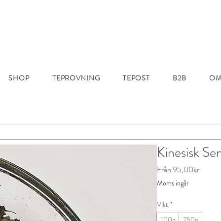
SHOP
TEPROVNING
TEPOST
B2B
OM
Kinesisk Se
Reapri
Från
95,00kr
Moms ingår
Vikt
*
100g
250g