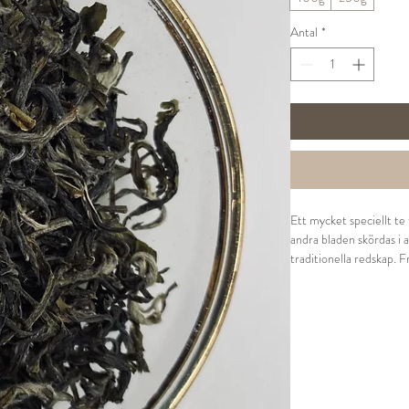
Antal
*
Ett mycket speciellt te
andra bladen skördas i 
traditionella redskap. 
Ingredienser:
Grönt te från Taimu Mou
Tillredning:
1 tsk per kopp
60° vatten