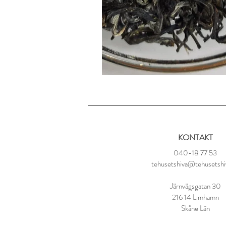
KONTAKT
040-18 77 53
tehusetshiva@tehusetshi
Järnvägsgatan 30
216 14 Limhamn
Skåne Län