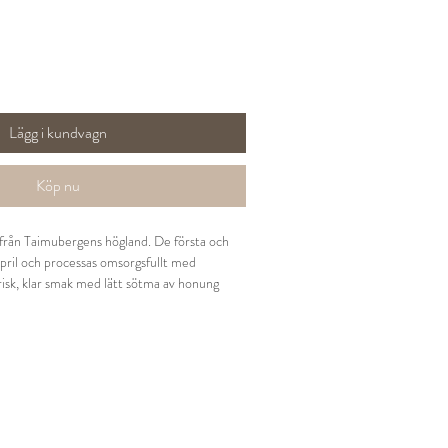
Lägg i kundvagn
Köp nu
 från Taimubergens högland. De första och
april och processas omsorgsfullt med
Frisk, klar smak med lätt sötma av honung
ntains i Fuijan (Kina)