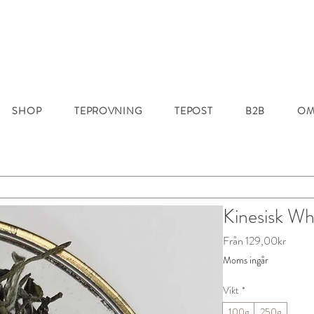
SHOP
TEPROVNING
TEPOST
B2B
OM
Kinesisk Wh
Reapri
Från
129,00kr
Moms ingår
Vikt
*
100g
250g