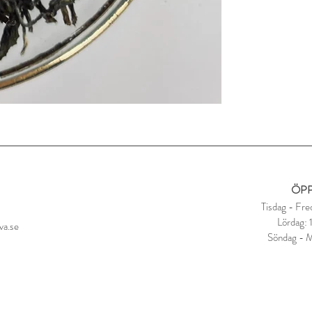
Låt dra i 2-4 minuter
ÖPP
Tisdag - Fre
Lördag:
va.se
Söndag - 