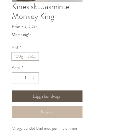
Kinesiskt Jasminte
Monkey King
Reapris
Från
75,00kr
Moms ingår
Vikt
*
100g
250g
Antal
*
Lägg i kundvagn
Köp nu
Oregelbundet blad med jasminblommor,