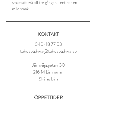
smaksatt två till tre gånger. Teet har en
mild smak.
Ingredienser: Grönt te från Fuijan (Kina)
KONTAKT
Tillredning:
1 tsk per kopp
040-18 77 53
80° vatten
tehusetshiva@tehusetshiva.se
Låt dra i 2-3 minuter
Järnvägsgatan 30
216 14 Limhamn
Skåne Län
ÖPPETTIDER
Tisdag - Fredag:
11.00 - 18.00
Lördag:
10.00 - 14.00
Söndag - Måndag: STÄNGT