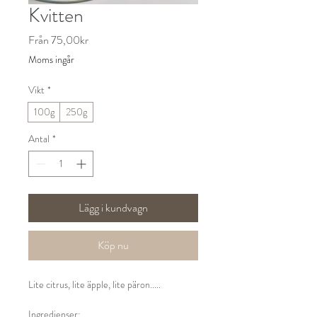
Kvitten
Reapris
Från
75,00kr
Moms ingår
Vikt
*
100g
250g
Antal
*
Lägg i kundvagn
Köp nu
Lite citrus, lite äpple, lite päron.....
Ingredienser: