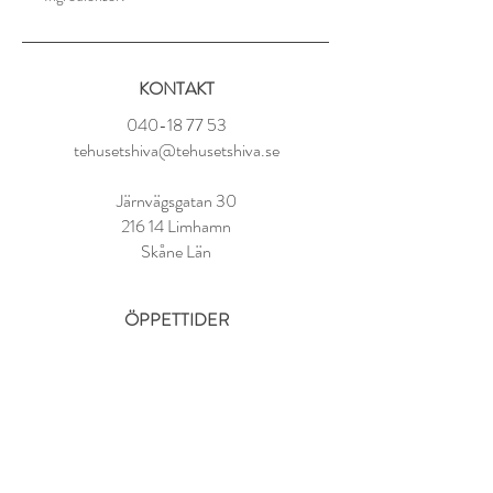
Svart te (Ceylon), solrosblad, naturligt
baserad smakarom
KONTAKT
Tillredning:
1 tsk per kopp
040-18 77 53
100° vatten
tehusetshiva@tehusetshiva.se
Låt dra i 3-4 minuter
Järnvägsgatan 30
216 14 Limhamn
Skåne Län
ÖPPETTIDER
Tisdag - Fredag:
11.00 - 18.00
Lördag:
10.00 - 14.00
Söndag - Måndag: STÄNGT
FAQ