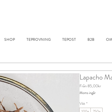
SHOP
TEPROVNING
TEPOST
B2B
OM
Lapacho Ma
Reapri
Från
85,00kr
Moms ingår
Vikt
*
100g
250g