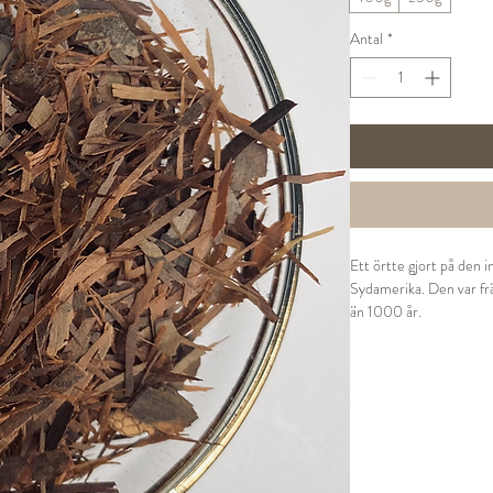
Antal
*
Ett örtte gjort på den i
Sydamerika. Den var fr
än 1000 år.
Tillredning:
2 tsk kokas med 1l vatte
även användas utvärtes
insektsbett.