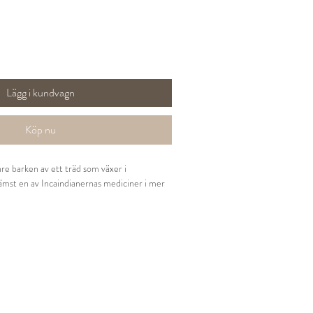
Lägg i kundvagn
Köp nu
nre barken av ett träd som växer i
ämst en av Incaindianernas mediciner i mer
n i 15 - 20 minuter, sila, drick. Avkoket kan
 till exempel på kompress mot sår och