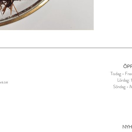
ÖPP
Tisdag - Fre
Lördag:
va.se
Söndag - 
NYH