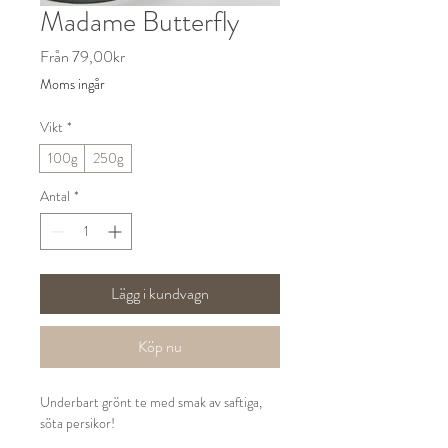
Madame Butterfly
Reapris
Från
79,00kr
Moms ingår
Vikt
*
100g
250g
Antal
*
Lägg i kundvagn
Köp nu
Underbart grönt te med smak av saftiga,
söta persikor!