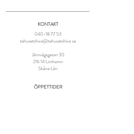
Ingredienser:
Grönt te, solrosblad, ananasbitar, arom
KONTAKT
Tillredning:
1 tsk per kopp
040-18 77 53
80° vatten
tehusetshiva@tehusetshiva.se
Låt dra i 2-3 minuter
Järnvägsgatan 30
216 14 Limhamn
Skåne Län
ÖPPETTIDER
Tisdag - Fredag:
11.00 - 18.00
Lördag:
10.00 - 14.00
Söndag - Måndag: STÄNGT
FAQ