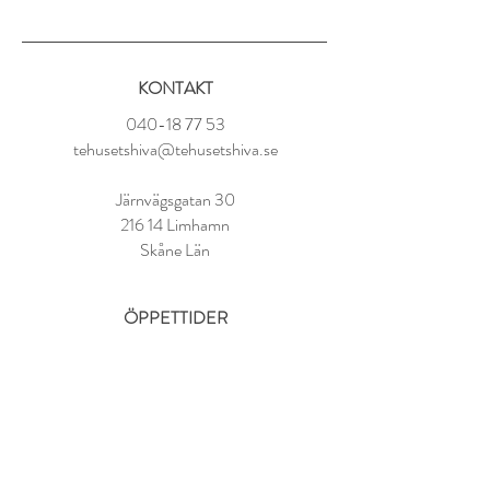
Ingredienser:
Ekologisk rooibos (Sydafrika) (95%),
mangobitar, arom
KONTAKT
Ekologisk bas.
040-18 77 53
tehusetshiva@tehusetshiva.se
Tillredning:
1 tsk per kopp
Järnvägsgatan 30
100° vatten
216 14 Limhamn
Låt dra i 5-8 minuter
Skåne Län
ÖPPETTIDER
Tisdag - Fredag:
11.00 - 18.00
Lördag:
10.00 - 14.00
Söndag - Måndag: STÄNGT
FAQ