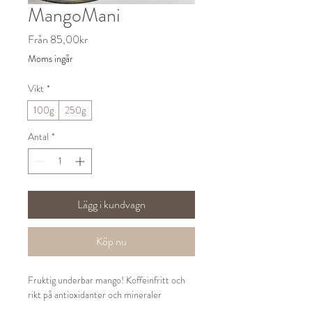
MangoMani
Reapris
Från
85,00kr
Moms ingår
Vikt
*
100g
250g
Antal
*
Lägg i kundvagn
Köp nu
Fruktig underbar mango! Koffeinfritt och
rikt på antioxidanter och mineraler