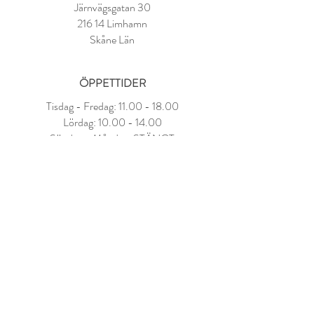
Järnvägsgatan 30
216 14 Limhamn
Skåne Län
ÖPPETTIDER
Tisdag - Fredag:
11.00 - 18.00
Lördag:
10.00 - 14.00
Söndag - Måndag: STÄNGT
FAQ
Om oss
Kundvillkor
NYHETSBREV