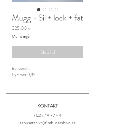
Mugg - Sil + lock + fat
Pris
325,00 kr
Moms ingår
Slutsåld
Benporslin
Rymmer 0,35 L
Produkten går att diska i diskmaskin.
KONTAKT
040-18 77 53
tehusetshiva@tehusetshiva.se