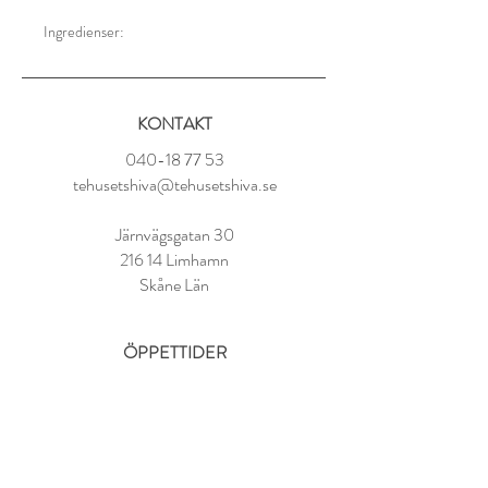
Ingredienser:
Svart ekologiskt te (Kina), ekologiska
apelsinskal, naturlig bergamottolja.
KONTAKT
Tillredning:
1 tsk per kopp
040-18 77 53
100° vatten
tehusetshiva@tehusetshiva.se
Låt dra i 3-4 minuter
Järnvägsgatan 30
216 14 Limhamn
Skåne Län
ÖPPETTIDER
Tisdag - Fredag:
11.00 - 18.00
Lördag:
10.00 - 14.00
Söndag - Måndag: STÄNGT