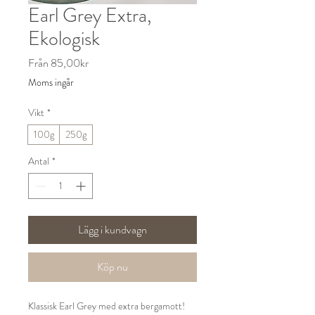
Earl Grey Extra,
Ekologisk
Reapris
Från
85,00kr
Moms ingår
Vikt
*
100g
250g
Antal
*
Lägg i kundvagn
Köp nu
Klassisk Earl Grey med extra bergamott!