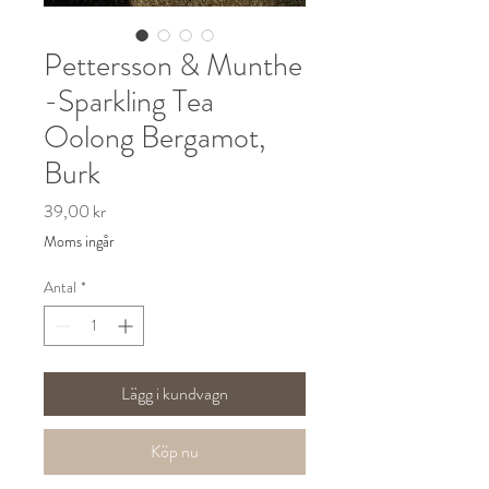
Pettersson & Munthe
-Sparkling Tea
Oolong Bergamot,
Burk
Pris
39,00 kr
Moms ingår
Antal
*
Lägg i kundvagn
Köp nu