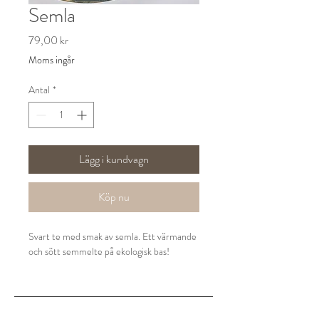
Semla
Pris
79,00 kr
Moms ingår
Antal
*
Lägg i kundvagn
Köp nu
Svart te med smak av semla. Ett värmande
och sött semmelte på ekologisk bas!
Säljs enbart i påsar á 100 gram.
Ingredienser: