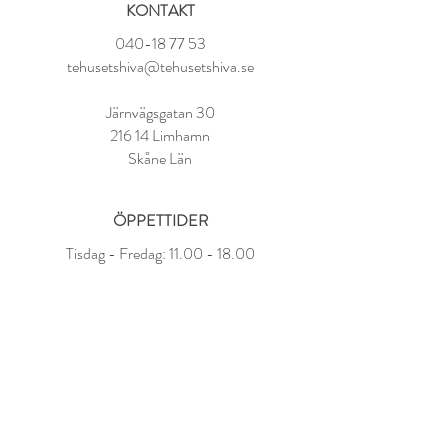
KONTAKT
Svart ekologiskt te (89%), kaktusblomma,
kardemumma,
mandelarom
, arom.
040-18 77 53
tehusetshiva@tehusetshiva.se
Tillredning:
1 tsk per kopp
Järnvägsgatan 30
100° vatten
216 14 Limhamn
Låt dra i 3-4 minuter
Skåne Län
ÖPPETTIDER
Tisdag - Fredag:
11.00 - 18.00
Lördag:
10.00 - 14.00
Söndag - Måndag: STÄNGT
FAQ
Om oss
Kundvillkor