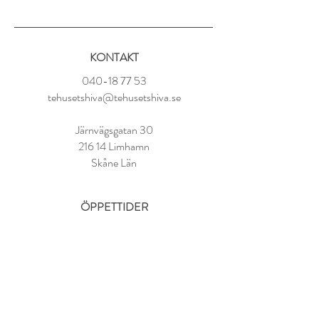
Ekologisk bas
Ingredienser:
KONTAKT
Ekologiskt rött te rooibos (Sydafrika)
(90%), ekologiska apelsinskal (2%),
040-18 77 53
ananas-, papaya-, mangobitar, solrosblad,
tehusetshiva@tehusetshiva.se
blåklint, arom
Järnvägsgatan 30
Tillredning:
216 14 Limhamn
1 tsk per kopp
100° vatten
Skåne Län
Låt dra i 5-8 minuter
ÖPPETTIDER
Tisdag - Fredag:
11.00 - 18.00
Lördag:
10.00 - 14.00
Söndag - Måndag: STÄNGT
FAQ