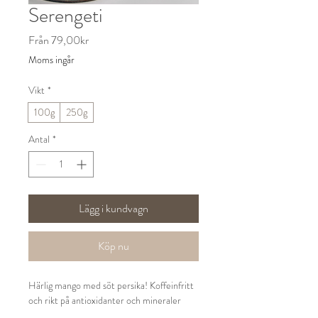
Serengeti
Reapris
Från
79,00kr
Moms ingår
Vikt
*
100g
250g
Antal
*
Lägg i kundvagn
Köp nu
Härlig mango med söt persika! Koffeinfritt
och rikt på antioxidanter och mineraler