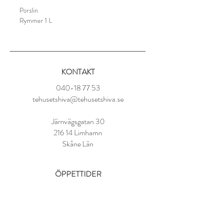
Porslin
Rymmer 1 L
Tesil ingår (rostfritt stål)
Produkten går att diska i diskmaskin
KONTAKT
040-18 77 53
tehusetshiva@tehusetshiva.se
Järnvägsgatan 30
216 14 Limhamn
Skåne Län
ÖPPETTIDER
Tisdag - Fredag:
11.00 - 18.00
Lördag:
10.00 - 14.00
Söndag - Måndag: STÄNGT