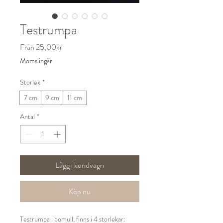
Testrumpa
Reapris
Från
25,00kr
Moms ingår
Storlek
*
7 cm
9 cm
11 cm
Antal
*
Lägg i kundvagn
Köp nu
Testrumpa i bomull, finns i 4 storlekar: