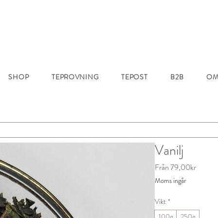
SHOP
TEPROVNING
TEPOST
B2B
OM
Vanilj
Reapris
Från
79,00kr
Moms ingår
Vikt
*
100g
250g