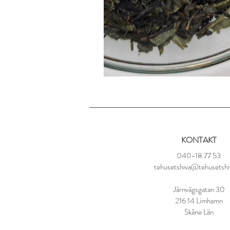
KONTAKT
040-18 77 53
tehusetshiva@tehusetshi
Järnvägsgatan 30
216 14 Limhamn
Skåne Län