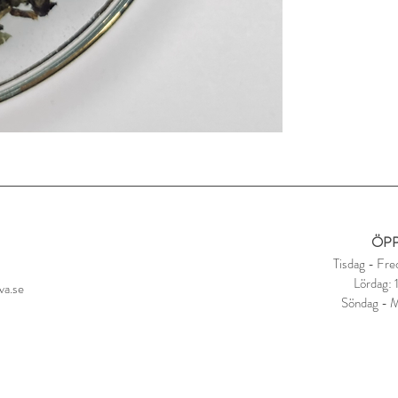
Låt dra i 2-3 minuter
ÖPP
Tisdag - Fre
Lördag:
va.se
Söndag - 