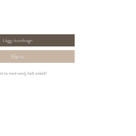
Lägg i kundvagn
Köp nu
nt te med vanilj, helt enkelt!
 vaniljbitar, arom