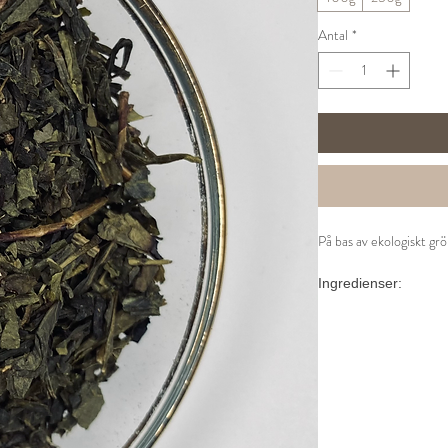
Antal
*
På bas av ekologiskt grö
Ingredienser:
Ekologisk sencha (95%),
Ekologisk bas.
Tillredning:
1 tsk per kopp
80° vatten