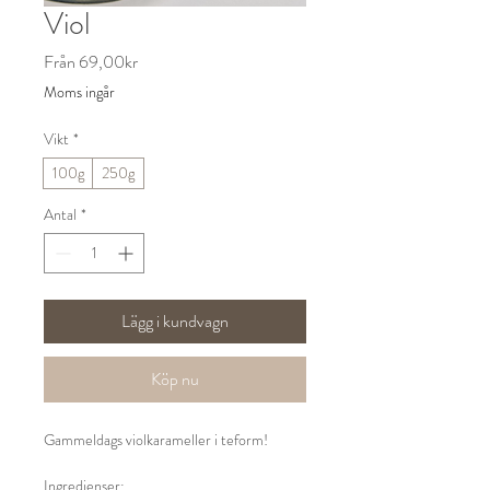
Viol
Reapris
Från
69,00kr
Moms ingår
Vikt
*
100g
250g
Antal
*
Lägg i kundvagn
Köp nu
Gammeldags violkarameller i teform!
Ingredienser: