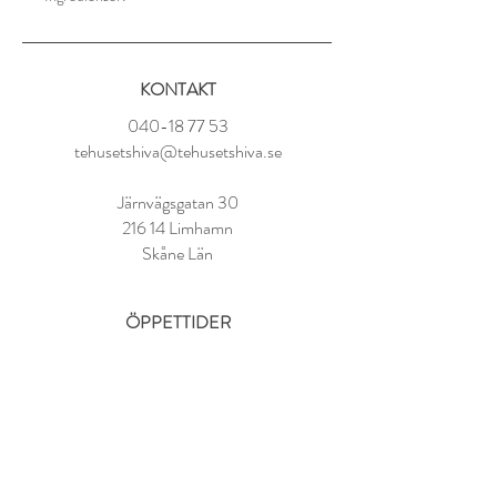
Svart te (Ceylon, Kina), kokosflingor,
blåklint, arom
KONTAKT
Tillredning:
1 tsk per kopp
040-18 77 53
100° vatten
tehusetshiva@tehusetshiva.se
Låt dra i 3-4 minuter
Järnvägsgatan 30
216 14 Limhamn
Skåne Län
ÖPPETTIDER
Tisdag - Fredag:
11.00 - 18.00
Lördag:
10.00 - 14.00
Söndag - Måndag: STÄNGT
FAQ