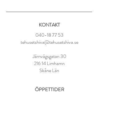
Ingredienser:
Ekologisk sencha (95%), blåklint, arom
KONTAKT
Ekologisk bas.
040-18 77 53
Tillredning:
tehusetshiva@tehusetshiva.se
1 tsk per kopp
80° vatten
Järnvägsgatan 30
Låt dra i 2-3 minuter
216 14 Limhamn
Skåne Län
ÖPPETTIDER
Tisdag - Fredag:
11.00 - 18.00
Lördag:
10.00 - 14.00
Söndag - Måndag: STÄNGT
FAQ