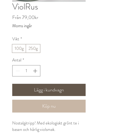
ViolRus
Reapris
Från
79,00kr
Moms ingår
Vikt
*
100g
250g
Antal
*
Lägg i kundvagn
Köp nu
Nostalgitripp! Med ekologiskt grönt te i
basen och härlig violsmak.