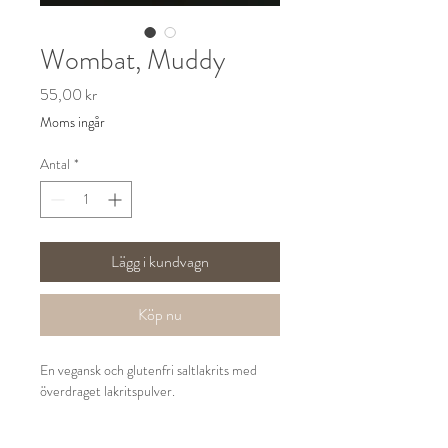
Wombat, Muddy
Pris
55,00 kr
Moms ingår
Antal
*
Lägg i kundvagn
Köp nu
En vegansk och glutenfri saltlakrits med
överdraget lakritspulver.
150 gram.